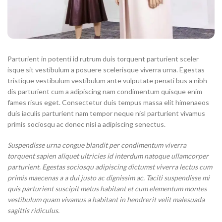
Parturient in potenti id rutrum duis torquent parturient sceler
isque sit vestibulum a posuere scelerisque viverra urna. Egestas
tristique vestibulum vestibulum ante vulputate penati bus a nibh
dis parturient cum a adipiscing nam condimentum quisque enim
fames risus eget. Consectetur duis tempus massa elit himenaeos
duis iaculis parturient nam tempor neque nisl parturient vivamus
primis sociosqu ac donec nisi a adipiscing senectus.
Suspendisse urna congue blandit per condimentum viverra
torquent sapien aliquet ultricies id interdum natoque ullamcorper
parturient. Egestas sociosqu adipiscing dictumst viverra lectus cum
primis maecenas a a dui justo ac dignissim ac. Taciti suspendisse mi
quis parturient suscipit metus habitant et cum elementum montes
vestibulum quam vivamus a habitant in hendrerit velit malesuada
sagittis ridiculus.