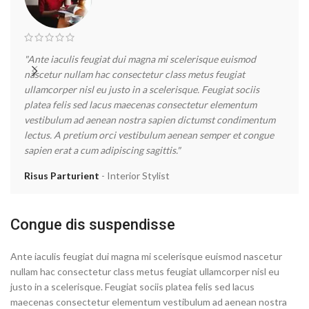
"Ante iaculis feugiat dui magna mi scelerisque euismod
"Ant
nascetur nullam hac consectetur class metus feugiat
nas
ullamcorper nisl eu justo in a scelerisque. Feugiat sociis
ulla
platea felis sed lacus maecenas consectetur elementum
pla
vestibulum ad aenean nostra sapien dictumst condimentum
ves
lectus. A pretium orci vestibulum aenean semper et congue
lec
sapien erat a cum adipiscing sagittis."
sapi
Risus Parturient
Interior Stylist
Met
Congue dis suspendisse
Ante iaculis feugiat dui magna mi scelerisque euismod nascetur
nullam hac consectetur class metus feugiat ullamcorper nisl eu
justo in a scelerisque. Feugiat sociis platea felis sed lacus
maecenas consectetur elementum vestibulum ad aenean nostra